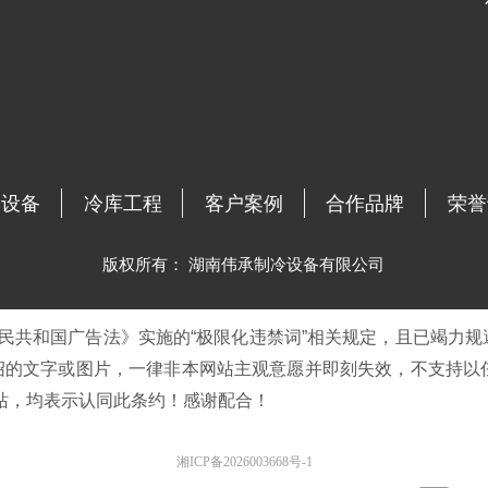
牌设备
冷库工程
客户案例
合作品牌
荣誉
版权所有：
湖南伟承制冷设备有限公司
民共和国广告法》实施的“极限化违禁词”相关规定，且已竭力规
绍的文字或图片，一律非本网站主观意愿并即刻失效，不支持以
站，均表示认同此条约！感谢配合！
湘ICP备2026003668号-1