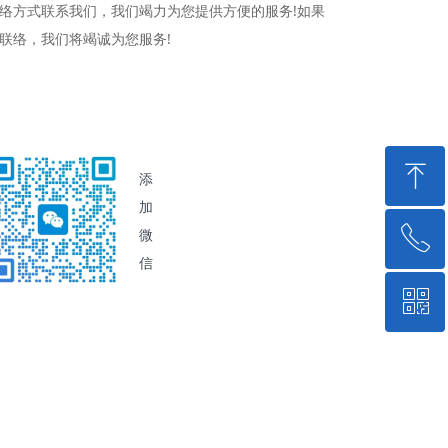
络方式联系我们，我们竭力为您提供方便的服务!如果
联络，我们将竭诚为您服务!
ꁸ
添
加
ꂅ
微
回到顶部
信
ꀥ
15974136213
微信二维码